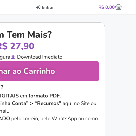
R$
0,00
Entrar
 Tem Mais?
R$
27,90
gura
Download Imediato
nar ao Carrinho
?
IGITAIS
em
formato PDF
.
inha Conta” > “Recursos”
aqui no Site ou
ail.
IADO
pelo correio, pelo WhatsApp ou como