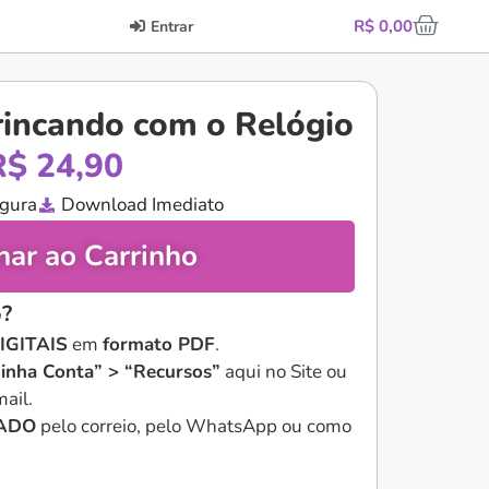
R$
0,00
Entrar
rincando com o Relógio
R$
24,90
gura
Download Imediato
nar ao Carrinho
?
IGITAIS
em
formato PDF
.
inha Conta” > “Recursos”
aqui no Site ou
ail.
IADO
pelo correio, pelo WhatsApp ou como